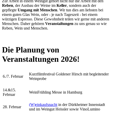
Zur Arbeit in einem Weingut gehört nicht nur die Arbeit mit den
Reben
, der Ausbau der Weine im
Keller
, sondern auch der
gepflegte
Umgang mit Menschen
. Wir tun dies am liebsten bei
einem guten Glas Wein, oder - je nach Tageszeit - bei einem
würzigen Espresso. Diese Gewohnheit teilen wir gerne mit anderen
Menschen. Daher gehören
Veranstaltungen
zu uns genau so wie
Reben, Wein und Menschen.
Die Planung von
Veranstaltungen 2026!
Kurzfilmfestival Goldener Hirsch mit begleitender
6./7. Februar
Weinprobe
14.&15.
WeinFrühling Messe in Hamburg
Februar
(W)einkaufsnacht
in der Dürkheimer Innenstadt
28. Februar
und im Weingut Heissler sowie VinoLumino