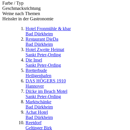
Farbe / Typ
Geschmacksrichtung
Weine nach Themen
Heissler in der Gastronomie
Hotel Fronmühle & kbar
Bad Dürkheim
Restaurant DieDa
Bad Dürkheim
Hotel Zweite Heimat
Sankt Peter-Ording
Die Insel
Sankt Peter-Ording
Bretterbude
Heiligenhafen
DAS HÖGERS 1910
Hannover
Dii:ke im Beach Motel
Sankt Peter-Ording
Marktschänke
Bad Dürkheim
Achat Hotel
Bad Dürkheim
Reetdorf
Geltinger Birk