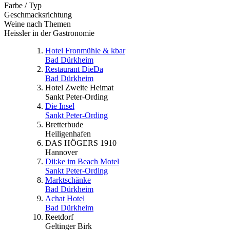
Farbe / Typ
Geschmacksrichtung
Weine nach Themen
Heissler in der Gastronomie
Hotel Fronmühle & kbar
Bad Dürkheim
Restaurant DieDa
Bad Dürkheim
Hotel Zweite Heimat
Sankt Peter-Ording
Die Insel
Sankt Peter-Ording
Bretterbude
Heiligenhafen
DAS HÖGERS 1910
Hannover
Dii:ke im Beach Motel
Sankt Peter-Ording
Marktschänke
Bad Dürkheim
Achat Hotel
Bad Dürkheim
Reetdorf
Geltinger Birk