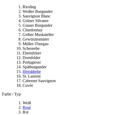
Riesling
Weißer Burgunder
Sauvignon Blanc
Grüner Silvaner
Grauer Burgunder
Chardonnay
Gelber Muskateller
Gewürztraminer
Müller-Thurgau
Scheurebe
Ehrenfelser
Dornfelder
Portugieser
Spätburgunder
Heroldrebe
St. Laurent
Cabernet Sauvignon
Cuvée
Farbe / Typ
Weiß
Rosé
Rot