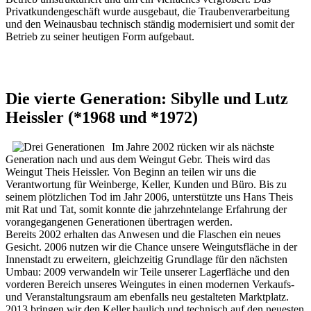
Privatkundengeschäft wurde ausgebaut, die Traubenverarbeitung
und den Weinausbau technisch ständig modernisiert und somit der
Betrieb zu seiner heutigen Form aufgebaut.
Die vierte Generation: Sibylle und Lutz
Heissler (*1968 und *1972)
Im Jahre 2002 rücken wir als nächste
Generation nach und aus dem Weingut Gebr. Theis wird das
Weingut Theis Heissler. Von Beginn an teilen wir uns die
Verantwortung für Weinberge, Keller, Kunden und Büro. Bis zu
seinem plötzlichen Tod im Jahr 2006, unterstützte uns Hans Theis
mit Rat und Tat, somit konnte die jahrzehntelange Erfahrung der
vorangegangenen Generationen übertragen werden.
Bereits 2002 erhalten das Anwesen und die Flaschen ein neues
Gesicht. 2006 nutzen wir die Chance unsere Weingutsfläche in der
Innenstadt zu erweitern, gleichzeitig Grundlage für den nächsten
Umbau: 2009 verwandeln wir Teile unserer Lagerfläche und den
vorderen Bereich unseres Weingutes in einen modernen Verkaufs-
und Veranstaltungsraum am ebenfalls neu gestalteten Marktplatz.
2013 bringen wir den Keller baulich und technisch auf den neuesten