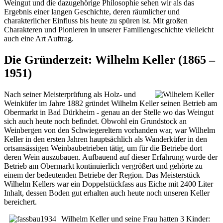
Weingut und die dazugehörige Philosophie sehen wir als das
Ergebnis einer langen Geschichte, deren räumlicher und
charakterlicher Einfluss bis heute zu spüren ist. Mit großen
Charakteren und Pionieren in unserer Familiengeschichte vielleicht
auch eine Art Auftrag.
Die Gründerzeit: Wilhelm Keller (1865 –
1951)
Nach seiner Meisterprüfung als Holz- und
Weinküfer im Jahre 1882 gründet Wilhelm Keller seinen Betrieb am
Obermarkt in Bad Dürkheim - genau an der Stelle wo das Weingut
sich auch heute noch befindet. Obwohl ein Grundstock an
Weinbergen von den Schwiegereltern vorhanden war, war Wilhelm
Keller in den ersten Jahren hauptsächlich als Wanderküfer in den
ortsansässigen Weinbaubetrieben tätig, um für die Betriebe dort
deren Wein auszubauen. Aufbauend auf dieser Erfahrung wurde der
Betrieb am Obermarkt kontinuierlich vergrößert und gehörte zu
einem der bedeutenden Betriebe der Region. Das Meisterstück
Wilhelm Kellers war ein Doppelstückfass aus Eiche mit 2400 Liter
Inhalt, dessen Boden gut erhalten auch heute noch unseren Keller
bereichert.
Wilhelm Keller und seine Frau hatten 3 Kinder: