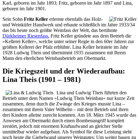
Karl, geboren im Jahr 1893; Fritz, geboren im Jahr 1897 und Lina,
geboren im Jahr 1901.
Sein Sohn
Fritz Keller
erlernte ebenfalls das Holz-
und Weinküfer Handwerk und erbaute schließlich im Jahre 1933/34
das bis heute noch größte Weinfass der Welt, das berühmte
Dürkheimer Riesenfass.
Fritz Keller gründete aus dem Betrieb die
»Kellerei Keller«, welche unter seiner Regie in den 60er Jahren zur
größten Kellerei der Pfalz erblühte. Lina Keller heiratete im Jahr
1928 Ludwig Theis und übernimmt 1935 zusammen mit Ihrem
Mann den elterlichen Weinbaubetrieb am Obermarkt.
Die Kriegszeit und der Wiederaufbau:
Lina Theis (1901 – 1981)
Lina und Ludwig Theis führten den
Betrieb unter dem Namen »Ludwig Theis Weinbau« nur kurze Zeit
zusammen, denn durch die Zwänge des Krieges musste Lina –
zusammen mit ihrem Vater Wilhelm – mit dem Betrieb und ihren
drei Kindern alleine zurecht kommen. Am 18. März 1945 wurde das
Anwesen am Obermarkt durch einen Bombenangriff komplett
zerstört, jedoch mit enormem Kraftaufwand an gleicher Stelle
unmittelbar wieder aufgebaut. Als Symbol für diese Leistung steht
noch heute die Giebelwand unseres Weingutes: Um weiter bauen zu