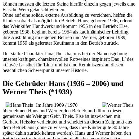
können mussten die letzten Steine hierfür einzeln gegen jeweils eine
Flasche Wein getauscht werden.
Ohne auf eine solide, externe Ausbildung zu verzichten, helfen die
Kinder sobald als möglich im Betrieb: Hans, geboren 1936, erlernt
das Weinküfer-Handwerk und kommt 1955 in den Betrieb; Else,
geboren 1938, beginnt bereits 1954 als kaufmännischer Lehrling
ihre Ausbildung im eigenen Betrieb und Werner, geboren 1939,
kommt 1959 als gelernter Kaufmann in den Betrieb zurück.
Der starke Charakter Lina Theis hat uns bei der Namensgebung
unseres kräftigen, charaktervollen Rotweines inspiriert: Das ‚L’ des
»Cuvée L« sthet für 'Lina' und ist eine Reminiszenz an diesen
beachtlichen Schwerpunkt unserer Historie.
Die Gebrüder Hans (1936 – 2006) und
Werner Theis (*1939)
Im Jahre 1969 / 1970
übernehmen Hans und Werner den Betrieb und führen diesen
gemeinsam als Weingut Gebr. Theis. Else ist inzwischen mit
Gerhard Heissler verheiratet und scheidet zu diesem Zeitpunkt aus
dem Betrieb aus (ohne zu wissen, dass ihre Kinder gute 30 Jahre
später dahin zurück kehren werden). Hans und Werner haben den
Betrieb umstrukturiert und um ein vielfaches vergrößert. Das