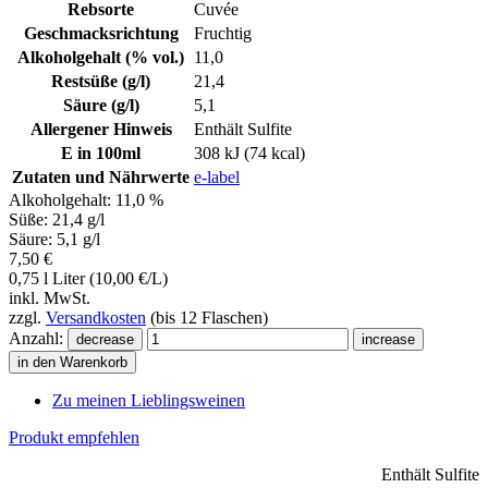
Rebsorte
Cuvée
Geschmacksrichtung
Fruchtig
Alkoholgehalt (% vol.)
11,0
Restsüße (g/l)
21,4
Säure (g/l)
5,1
Allergener Hinweis
Enthält Sulfite
E in 100ml
308 kJ (74 kcal)
Zutaten und Nährwerte
e-label
Alkoholgehalt: 11,0 %
Süße: 21,4 g/l
Säure: 5,1 g/l
7,50 €
0,75 l Liter (10,00 €/L)
inkl. MwSt.
zzgl.
Versandkosten
(bis 12 Flaschen)
Anzahl:
in den Warenkorb
Zu meinen Lieblingsweinen
Produkt empfehlen
Enthält Sulfite