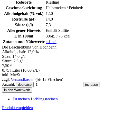
Rebsorte
Riesling
Geschmacksrichtung
Halbtrocken / Feinherb
Alkoholgehalt (% vol.)
12,0
Restsüße (g/l)
14,0
Säure (g/l)
7,3
Allergener Hinweis
Enthält Sulfite
E in 100ml
306kJ / 73 kcal
Zutaten und Nährwerte
e-label
Die Beschreibung von Hochbenn
Keyboard shortcuts
Image may be subject to copyright
Terms
Alkoholgehalt: 12,0 %
Süße: 14,0 g/l
Säure: 7,3 g/l
7,50 €
0,75 l Liter (10,00 €/L)
inkl. MwSt.
zzgl.
Versandkosten
(bis 12 Flaschen)
Anzahl:
in den Warenkorb
Zu meinen Lieblingsweinen
Produkt empfehlen