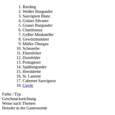
Riesling
Weißer Burgunder
Sauvignon Blanc
Grüner Silvaner
Grauer Burgunder
Chardonnay
Gelber Muskateller
Gewürztraminer
Müller-Thurgau
Scheurebe
Ehrenfelser
Dornfelder
Portugieser
Spätburgunder
Heroldrebe
St. Laurent
Cabernet Sauvignon
Cuvée
Farbe / Typ
Geschmacksrichtung
Weine nach Themen
Heissler in der Gastronomie