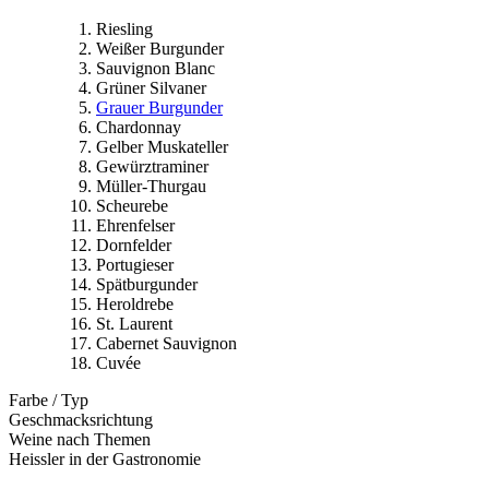
Riesling
Weißer Burgunder
Sauvignon Blanc
Grüner Silvaner
Grauer Burgunder
Chardonnay
Gelber Muskateller
Gewürztraminer
Müller-Thurgau
Scheurebe
Ehrenfelser
Dornfelder
Portugieser
Spätburgunder
Heroldrebe
St. Laurent
Cabernet Sauvignon
Cuvée
Farbe / Typ
Geschmacksrichtung
Weine nach Themen
Heissler in der Gastronomie