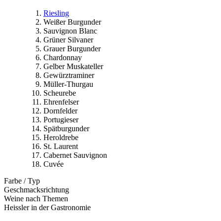
Riesling
Weißer Burgunder
Sauvignon Blanc
Grüner Silvaner
Grauer Burgunder
Chardonnay
Gelber Muskateller
Gewürztraminer
Müller-Thurgau
Scheurebe
Ehrenfelser
Dornfelder
Portugieser
Spätburgunder
Heroldrebe
St. Laurent
Cabernet Sauvignon
Cuvée
Farbe / Typ
Geschmacksrichtung
Weine nach Themen
Heissler in der Gastronomie