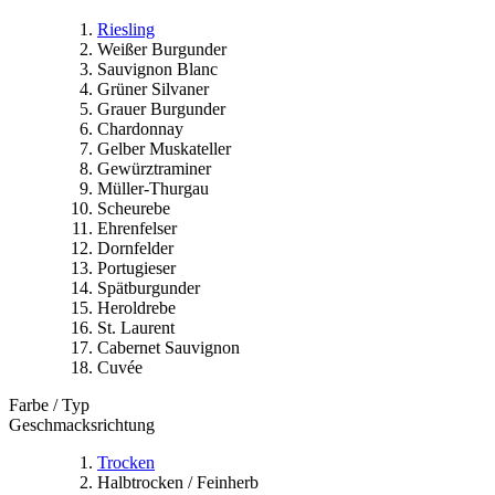
Riesling
Weißer Burgunder
Sauvignon Blanc
Grüner Silvaner
Grauer Burgunder
Chardonnay
Gelber Muskateller
Gewürztraminer
Müller-Thurgau
Scheurebe
Ehrenfelser
Dornfelder
Portugieser
Spätburgunder
Heroldrebe
St. Laurent
Cabernet Sauvignon
Cuvée
Farbe / Typ
Geschmacksrichtung
Trocken
Halbtrocken / Feinherb