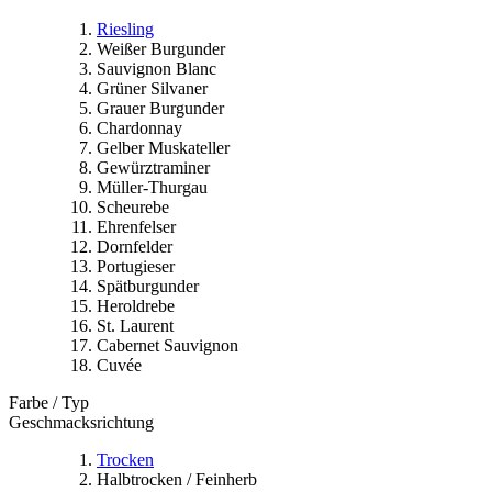
Riesling
Weißer Burgunder
Sauvignon Blanc
Grüner Silvaner
Grauer Burgunder
Chardonnay
Gelber Muskateller
Gewürztraminer
Müller-Thurgau
Scheurebe
Ehrenfelser
Dornfelder
Portugieser
Spätburgunder
Heroldrebe
St. Laurent
Cabernet Sauvignon
Cuvée
Farbe / Typ
Geschmacksrichtung
Trocken
Halbtrocken / Feinherb