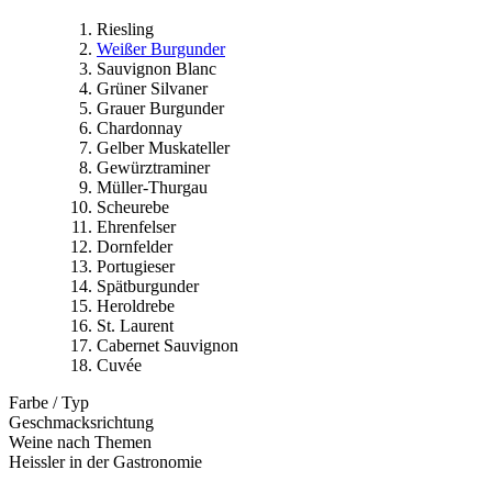
Riesling
Weißer Burgunder
Sauvignon Blanc
Grüner Silvaner
Grauer Burgunder
Chardonnay
Gelber Muskateller
Gewürztraminer
Müller-Thurgau
Scheurebe
Ehrenfelser
Dornfelder
Portugieser
Spätburgunder
Heroldrebe
St. Laurent
Cabernet Sauvignon
Cuvée
Farbe / Typ
Geschmacksrichtung
Weine nach Themen
Heissler in der Gastronomie