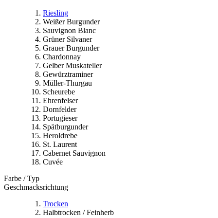
Riesling
Weißer Burgunder
Sauvignon Blanc
Grüner Silvaner
Grauer Burgunder
Chardonnay
Gelber Muskateller
Gewürztraminer
Müller-Thurgau
Scheurebe
Ehrenfelser
Dornfelder
Portugieser
Spätburgunder
Heroldrebe
St. Laurent
Cabernet Sauvignon
Cuvée
Farbe / Typ
Geschmacksrichtung
Trocken
Halbtrocken / Feinherb