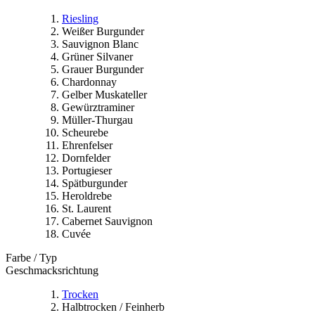
Riesling
Weißer Burgunder
Sauvignon Blanc
Grüner Silvaner
Grauer Burgunder
Chardonnay
Gelber Muskateller
Gewürztraminer
Müller-Thurgau
Scheurebe
Ehrenfelser
Dornfelder
Portugieser
Spätburgunder
Heroldrebe
St. Laurent
Cabernet Sauvignon
Cuvée
Farbe / Typ
Geschmacksrichtung
Trocken
Halbtrocken / Feinherb