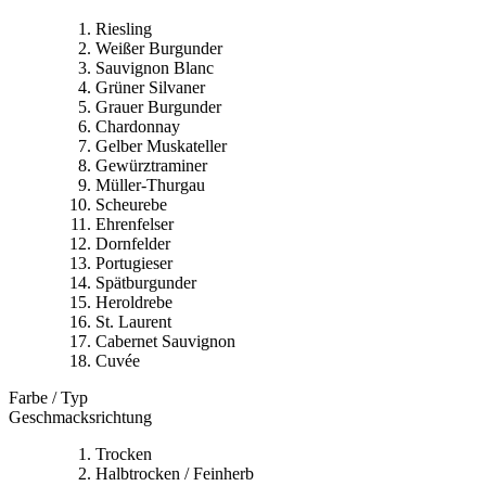
Riesling
Weißer Burgunder
Sauvignon Blanc
Grüner Silvaner
Grauer Burgunder
Chardonnay
Gelber Muskateller
Gewürztraminer
Müller-Thurgau
Scheurebe
Ehrenfelser
Dornfelder
Portugieser
Spätburgunder
Heroldrebe
St. Laurent
Cabernet Sauvignon
Cuvée
Farbe / Typ
Geschmacksrichtung
Trocken
Halbtrocken / Feinherb