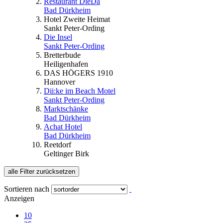
Restaurant DieDa
Bad Dürkheim
Hotel Zweite Heimat
Sankt Peter-Ording
Die Insel
Sankt Peter-Ording
Bretterbude
Heiligenhafen
DAS HÖGERS 1910
Hannover
Dii:ke im Beach Motel
Sankt Peter-Ording
Marktschänke
Bad Dürkheim
Achat Hotel
Bad Dürkheim
Reetdorf
Geltinger Birk
alle Filter zurücksetzen
Sortieren nach
Anzeigen
10