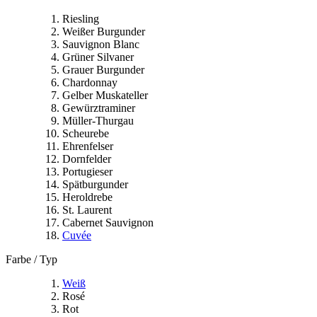
Riesling
Weißer Burgunder
Sauvignon Blanc
Grüner Silvaner
Grauer Burgunder
Chardonnay
Gelber Muskateller
Gewürztraminer
Müller-Thurgau
Scheurebe
Ehrenfelser
Dornfelder
Portugieser
Spätburgunder
Heroldrebe
St. Laurent
Cabernet Sauvignon
Cuvée
Farbe / Typ
Weiß
Rosé
Rot