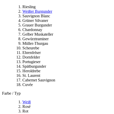
Riesling
Weißer Burgunder
Sauvignon Blanc
Grüner Silvaner
Grauer Burgunder
Chardonnay
Gelber Muskateller
Gewürztraminer
Müller-Thurgau
Scheurebe
Ehrenfelser
Dornfelder
Portugieser
Spätburgunder
Heroldrebe
St. Laurent
Cabernet Sauvignon
Cuvée
Farbe / Typ
Weiß
Rosé
Rot