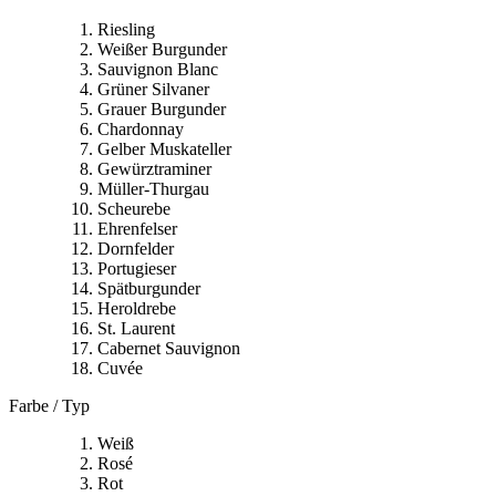
Riesling
Weißer Burgunder
Sauvignon Blanc
Grüner Silvaner
Grauer Burgunder
Chardonnay
Gelber Muskateller
Gewürztraminer
Müller-Thurgau
Scheurebe
Ehrenfelser
Dornfelder
Portugieser
Spätburgunder
Heroldrebe
St. Laurent
Cabernet Sauvignon
Cuvée
Farbe / Typ
Weiß
Rosé
Rot