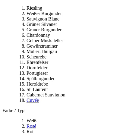
Riesling
Weißer Burgunder
Sauvignon Blanc
Grüner Silvaner
Grauer Burgunder
Chardonnay
Gelber Muskateller
Gewürztraminer
Müller-Thurgau
Scheurebe
Ehrenfelser
Dornfelder
Portugieser
Spätburgunder
Heroldrebe
St. Laurent
Cabernet Sauvignon
Cuvée
Farbe / Typ
Weiß
Rosé
Rot