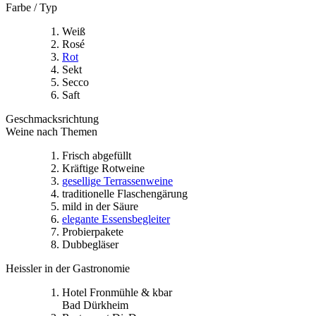
Farbe / Typ
Weiß
Rosé
Rot
Sekt
Secco
Saft
Geschmacksrichtung
Weine nach Themen
Frisch abgefüllt
Kräftige Rotweine
gesellige Terrassenweine
traditionelle Flaschengärung
mild in der Säure
elegante Essensbegleiter
Probierpakete
Dubbegläser
Heissler in der Gastronomie
Hotel Fronmühle & kbar
Bad Dürkheim