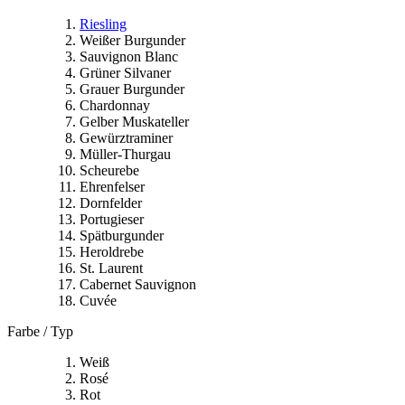
Riesling
Weißer Burgunder
Sauvignon Blanc
Grüner Silvaner
Grauer Burgunder
Chardonnay
Gelber Muskateller
Gewürztraminer
Müller-Thurgau
Scheurebe
Ehrenfelser
Dornfelder
Portugieser
Spätburgunder
Heroldrebe
St. Laurent
Cabernet Sauvignon
Cuvée
Farbe / Typ
Weiß
Rosé
Rot