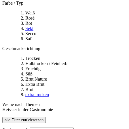
Farbe / Typ
Weiß
Rosé
Rot
Sekt
Secco
Saft
Geschmacksrichtung
Trocken
Halbtrocken / Feinherb
Fruchtig
Süß
Brut Nature
Extra Brut
Brut
extra trocken
Weine nach Themen
Heissler in der Gastronomie
alle Filter zurücksetzen