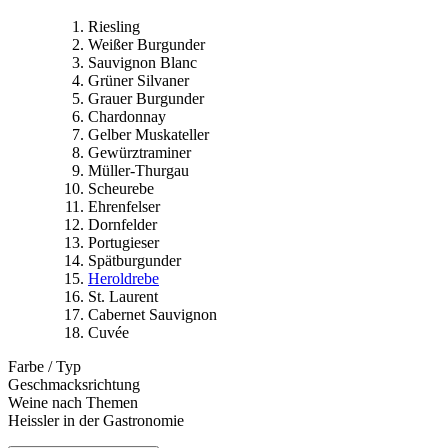
Riesling
Weißer Burgunder
Sauvignon Blanc
Grüner Silvaner
Grauer Burgunder
Chardonnay
Gelber Muskateller
Gewürztraminer
Müller-Thurgau
Scheurebe
Ehrenfelser
Dornfelder
Portugieser
Spätburgunder
Heroldrebe
St. Laurent
Cabernet Sauvignon
Cuvée
Farbe / Typ
Geschmacksrichtung
Weine nach Themen
Heissler in der Gastronomie